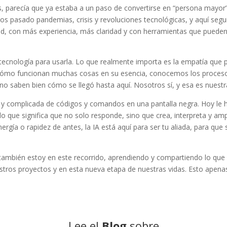
s, parecía que ya estaba a un paso de convertirse en “persona mayor
os pasado pandemias, crisis y revoluciones tecnológicas, y aquí seg
d, con más experiencia, más claridad y con herramientas que pueden
tecnología para usarla. Lo que realmente importa es la empatía que 
o funcionan muchas cosas en su esencia, conocemos los procesos p
 no saben bien cómo se llegó hasta aquí. Nosotros sí, y esa es nuestr
jana y complicada de códigos y comandos en una pantalla negra. Hoy le
que significa que no solo responde, sino que crea, interpreta y amplif
ergía o rapidez de antes, la IA está aquí para ser tu aliada, para qu
Yo también estoy en este recorrido, aprendiendo y compartiendo lo qu
stros proyectos y en esta nueva etapa de nuestras vidas. Esto apena
Lee el
Blog
sobre